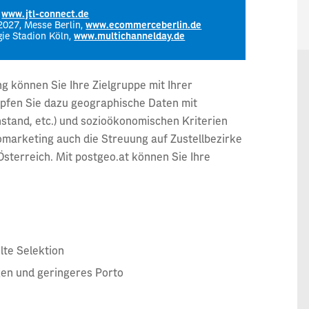
,
www.jtl-connect.de
2027, Messe Berlin,
www.ecommerceberlin.de
gie Stadion Köln,
www.multichannelday.de
 können Sie Ihre Zielgruppe mit Ihrer
pfen Sie dazu geographische Daten mit
stand, etc.) und sozioökonomischen Kriterien
omarketing auch die Streuung auf Zustellbezirke
Österreich. Mit postgeo.at können Sie Ihre
lte Selektion
en und geringeres Porto