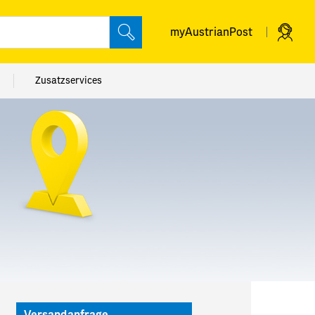
myAustrianPost
Suche abschicken
myAustrianPost
Zusatzservices