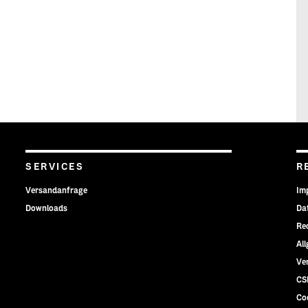
SERVICES
R
Versandanfrage
Im
Downloads
Da
Re
Al
Ve
CS
Co