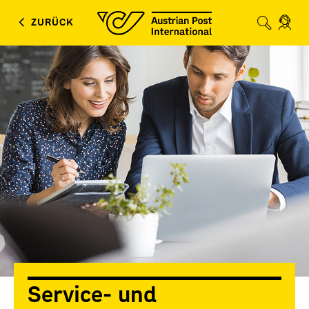
ZURÜCK
Zur Ve
klic
Service- und