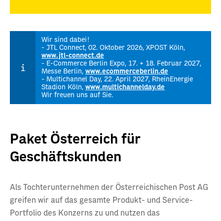
Wir sind dabei!
- JTL Connect, 02. Oktober 2026, XPOST Köln,
www.jtl-connect.de
- E-Commerce Berlin Expo, 17. + 18. Februar 2027,
Messe Berlin,
www.ecommerceberlin.de
- Multichannel Day, 22. April 2027, RheinEnergie
Stadion Köln,
www.multichannelday.de
Wir freuen uns auf Sie.
Paket Österreich für
Geschäftskunden
Als Tochterunternehmen der Österreichischen Post AG
greifen wir auf das gesamte Produkt- und Service-
Portfolio des Konzerns zu und nutzen das